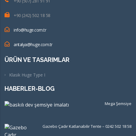
+90 (507) 281 91 91
+90 (242) 502 18 58
info@huge.com.tr
antalya@huge.com.tr
ÜRÜN VE TASARIMLAR
Klasik Huge Type I
HABERLER-BLOG
Mega Şemsiye
Gazebo Çadır Katlanabilir Tente – 0242 502 18 58