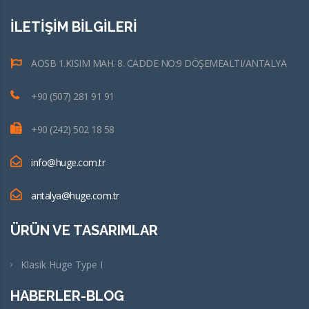
İLETİŞİM BİLGİLERİ
AOSB 1.KISIM MAH. 8. CADDE NO:9 DÖŞEMEALTI/ANTALYA
+90 (507) 281 91 91
+90 (242) 502 18 58
info@huge.com.tr
antalya@huge.com.tr
ÜRÜN VE TASARIMLAR
Klasik Huge Type I
HABERLER-BLOG