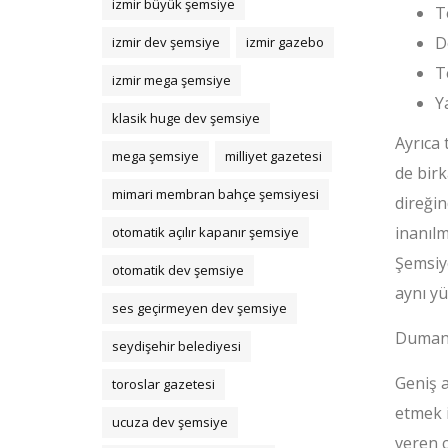
izmir büyük şemsiye
T
D
izmir dev şemsiye
izmir gazebo
T
izmir mega şemsiye
Y
klasik huge dev şemsiye
Ayrıca 
mega şemsiye
milliyet gazetesi
de birk
mimari membran bahçe şemsiyesi
direğin
inanıl
otomatik açılır kapanır şemsiye
Şemsiy
otomatik dev şemsiye
aynı y
ses geçirmeyen dev şemsiye
Dumanı 
seydişehir belediyesi
Geniş 
toroslar gazetesi
etmek i
ucuza dev şemsiye
veren c