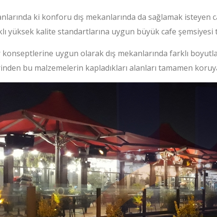
nlarında ki konforu dış mekanlarında da sağlamak isteyen cafe
lı yüksek kalite standartlarına uygun büyük cafe şemsiyesi 
 konseptlerine uygun olarak dış mekanlarında farklı boyutla
erinden bu malzemelerin kapladıkları alanları tamamen koru