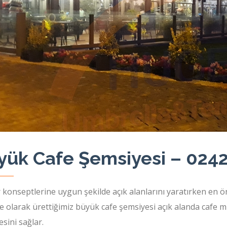
yük Cafe Şemsiyesi – 0242
 konseptlerine uygun şekilde açık alanlarını yaratırken en ö
 olarak ürettiğimiz büyük cafe şemsiyesi açık alanda cafe mü
sini sağlar.