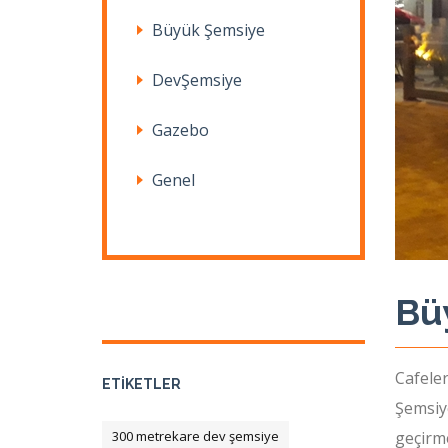
Büyük Şemsiye
DevŞemsiye
Gazebo
Genel
Bü
Cafeler
ETIKETLER
Şemsiye
300 metrekare dev şemsiye
geçirme