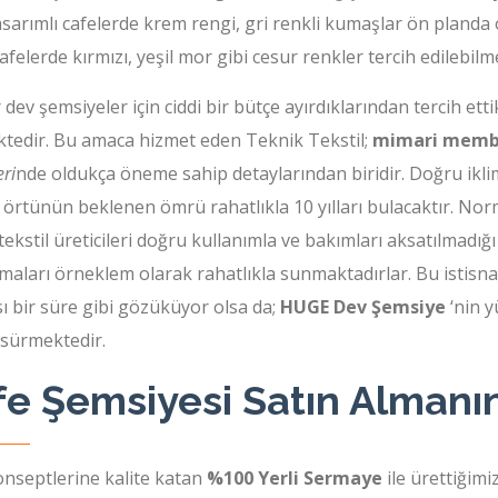
sarımlı cafelerde krem rengi, gri renkli kumaşlar ön planda 
afelerde kırmızı, yeşil mor gibi cesur renkler tercih edilebilm
 dev şemsiyeler için ciddi bir bütçe ayırdıklarından tercih ett
ktedir. Bu amaca hizmet eden Teknik Tekstil;
mimari membr
eri
nde oldukça öneme sahip detaylarından biridir. Doğru ikl
örtünün beklenen ömrü rahatlıkla 10 yılları bulacaktır. Norma
tekstil üreticileri doğru kullanımla ve bakımları aksatılmadığı
aları örneklem olarak rahatlıkla sunmaktadırlar. Bu istisna 
sı bir süre gibi gözüküyor olsa da;
HUGE Dev Şemsiye
‘nin y
 sürmektedir.
fe Şemsiyesi Satın Almanın
onseptlerine kalite katan
%100 Yerli Sermaye
ile ürettiğimi