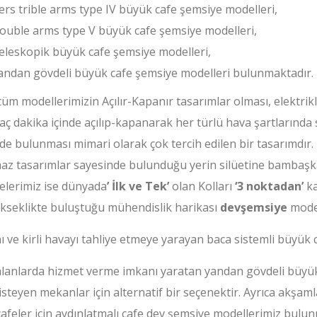
ers trible arms type IV büyük cafe şemsiye modelleri,
ouble arms type V büyük cafe şemsiye modelleri,
eleskopik büyük cafe şemsiye modelleri,
andan gövdeli büyük cafe şemsiye modelleri bulunmaktadır.
tüm modellerimizin Açılır-Kapanır tasarımlar olması, elektrik
aç dakika içinde açılıp-kapanarak her türlü hava şartlarında 
de bulunması mimari olarak çok tercih edilen bir tasarımdır
maz tasarımlar sayesinde bulunduğu yerin silüetine bambaşk
elerimiz ise dünyada
’ İlk ve Tek’
olan Kolları
‘3 noktadan’
ka
ükseklikte buluştuğu mühendislik harikası
devşemsiye
model
ve kirli havayı tahliye etmeye yarayan baca sistemli büyük ca
alanlarda hizmet verme imkanı yaratan yandan gövdeli büyük 
steyen mekanlar için alternatif bir seçenektir. Ayrıca akşam
afeler için aydınlatmalı cafe dev şemsiye modellerimiz bulun