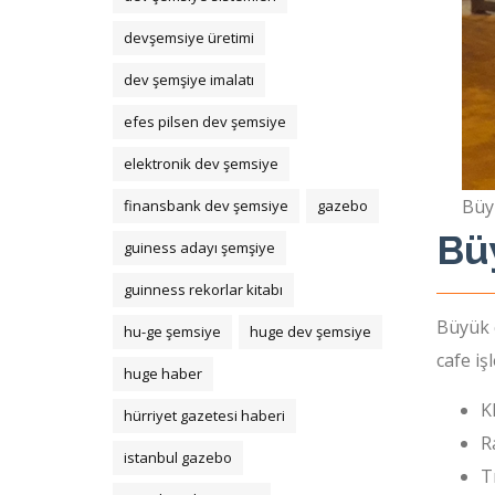
devşemsiye üretimi
dev şemşiye imalatı
efes pilsen dev şemsiye
elektronik dev şemsiye
Büy
finansbank dev şemsiye
gazebo
Bü
guiness adayı şemşiye
guinness rekorlar kitabı
Büyük 
hu-ge şemsiye
huge dev şemsiye
cafe iş
huge haber
K
hürriyet gazetesi haberi
R
istanbul gazebo
T