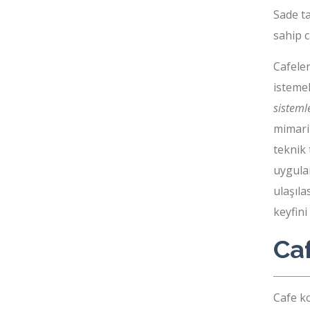
Sade ta
sahip c
Cafeler
isteme
sisteml
mimari 
teknik 
uygulam
ulaşıla
keyfini
Ca
Cafe k