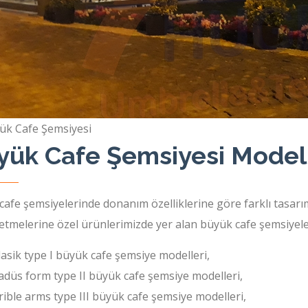
ük Cafe Şemsiyesi
yük Cafe Şemsiyesi Modell
cafe şemsiyelerinde donanım özelliklerine göre farklı tasar
letmelerine özel ürünlerimizde yer alan büyük cafe şemsiyele
lasik type I büyük cafe şemsiye modelleri,
adüs form type II büyük cafe şemsiye modelleri,
rible arms type III büyük cafe şemsiye modelleri,