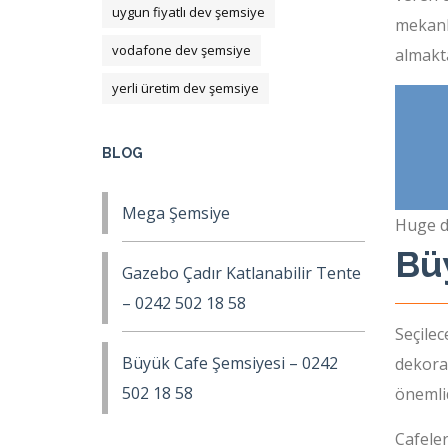
uygun fiyatlı dev şemsiye
mekanla
vodafone dev şemsiye
almakta
yerli üretim dev şemsiye
BLOG
Mega Şemsiye
Huge d
Büy
Gazebo Çadır Katlanabilir Tente
– 0242 502 18 58
Seçilec
Büyük Cafe Şemsiyesi – 0242
dekora
502 18 58
önemlid
Cafeler