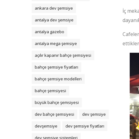
ankara dev şemsiye
İç meka
dayanık
antalya dev şemsiye
antalya gazebo
Cafeler
ettikl
antalya mega şemsiye
açılır kapanır bahçe şemsiyesi
bahçe şemsiye fiyatları
bahçe şemsiye modelleri
bahçe şemsiyesi
büyük bahçe şemsiyesi
dev bahçe şemsiyesi
dev şemsiye
devşemsiye
dev şemsiye fiyatları
dev şemsiye sistemleri