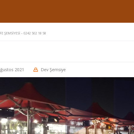
E ŞEMSIYESI – 0242 502 18 58
Ağustos 2021
Dev Şemsiye