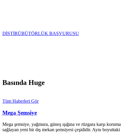
Huge Şemsiye A.Ş teknolojilerinin yurtdışı temsilciliğini almak ve
kendi portföyünüzle buluşturup harika projelere imza atmak için
şartlarımızı inceleyin.
DİSTİRÜBÜTÖRLÜK BAŞVURUSU
Basında Huge
Tüm Haberleri Gör
Mega Şemsiye
Mega şemsiye, yağmura, güneş ışığına ve rüzgara karşı koruma
sağlayan yeni bir dış mekan şemsiyesi çeşididir. Aynı boyuttaki