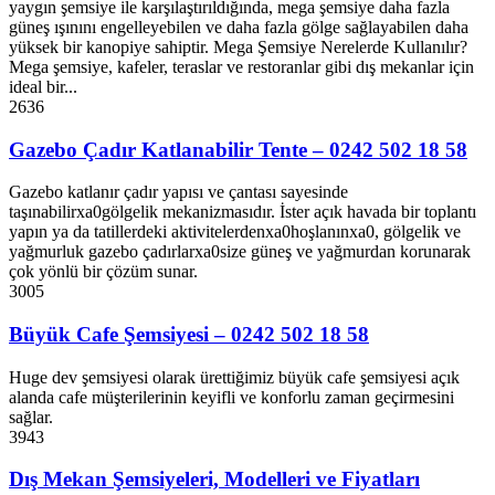
yaygın şemsiye ile karşılaştırıldığında, mega şemsiye daha fazla
güneş ışınını engelleyebilen ve daha fazla gölge sağlayabilen daha
yüksek bir kanopiye sahiptir. Mega Şemsiye Nerelerde Kullanılır?
Mega şemsiye, kafeler, teraslar ve restoranlar gibi dış mekanlar için
ideal bir...
2636
Gazebo Çadır Katlanabilir Tente – 0242 502 18 58
Gazebo katlanır çadır yapısı ve çantası sayesinde
taşınabilirxa0gölgelik mekanizmasıdır. İster açık havada bir toplantı
yapın ya da tatillerdeki aktivitelerdenxa0hoşlanınxa0, gölgelik ve
yağmurluk gazebo çadırlarxa0size güneş ve yağmurdan korunarak
çok yönlü bir çözüm sunar.
3005
Büyük Cafe Şemsiyesi – 0242 502 18 58
Huge dev şemsiyesi olarak ürettiğimiz büyük cafe şemsiyesi açık
alanda cafe müşterilerinin keyifli ve konforlu zaman geçirmesini
sağlar.
3943
Dış Mekan Şemsiyeleri, Modelleri ve Fiyatları