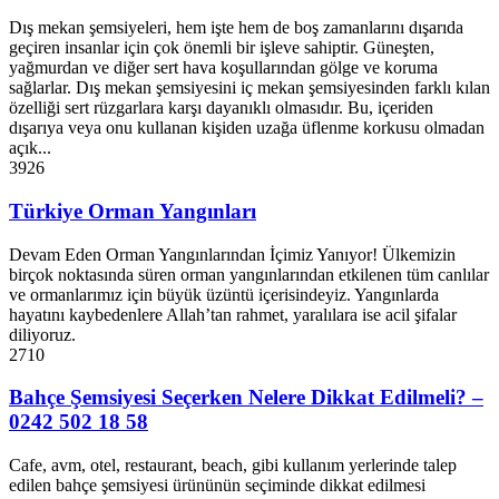
Dış mekan şemsiyeleri, hem işte hem de boş zamanlarını dışarıda
geçiren insanlar için çok önemli bir işleve sahiptir. Güneşten,
yağmurdan ve diğer sert hava koşullarından gölge ve koruma
sağlarlar. Dış mekan şemsiyesini iç mekan şemsiyesinden farklı kılan
özelliği sert rüzgarlara karşı dayanıklı olmasıdır. Bu, içeriden
dışarıya veya onu kullanan kişiden uzağa üflenme korkusu olmadan
açık...
3926
Türkiye Orman Yangınları
Devam Eden Orman Yangınlarından İçimiz Yanıyor! Ülkemizin
birçok noktasında süren orman yangınlarından etkilenen tüm canlılar
ve ormanlarımız için büyük üzüntü içerisindeyiz. Yangınlarda
hayatını kaybedenlere Allah’tan rahmet, yaralılara ise acil şifalar
diliyoruz.
2710
Bahçe Şemsiyesi Seçerken Nelere Dikkat Edilmeli? –
0242 502 18 58
Cafe, avm, otel, restaurant, beach, gibi kullanım yerlerinde talep
edilen bahçe şemsiyesi ürününün seçiminde dikkat edilmesi