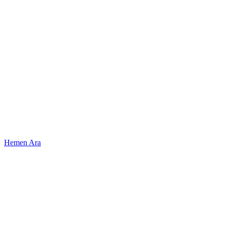
Dev Şemsiye, Şemsiye ve Gölgeleme
sistemleri hakkında detaylı bilgi almak
için.
Hemen Ara