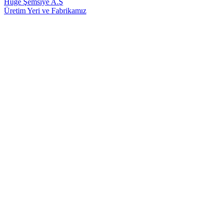
Huge Şemsiye A.Ş
Üretim Yeri ve Fabrikamız
m² Kapatılan Alan