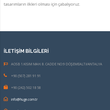
tasarımların ilkleri olması için çabalıyoruz.
İLETİŞİM BİLGİLERİ
AOSB 1.KISIM MAH. 8. CADDE NO:9 DÖŞEMEALTI/ANTALYA
+90 (507) 281 91 91
+90 (242) 502 18 58
info@huge.com.tr