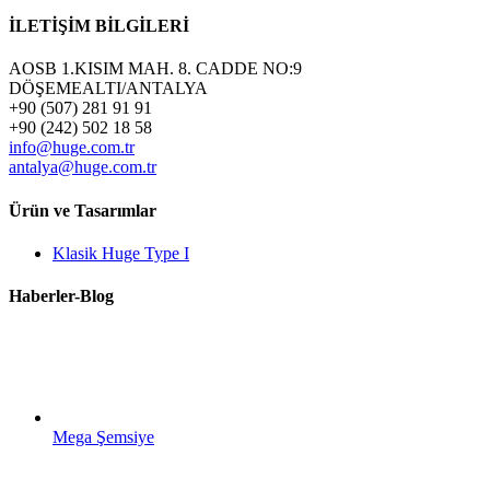
İLETİŞİM BİLGİLERİ
AOSB 1.KISIM MAH. 8. CADDE NO:9
DÖŞEMEALTI/ANTALYA
+90 (507) 281 91 91
+90 (242) 502 18 58
info@huge.com.tr
antalya@huge.com.tr
Ürün ve Tasarımlar
Klasik Huge Type I
Haberler-Blog
Mega Şemsiye