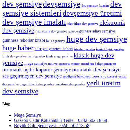
dev şemsiye
devşemsiye
dev
dev şemsiye fiyatları
şemsiye sistemleri
devşemsiye üretimi
dev şemşiye imalatı
elektronik
efes pilsen dev şemsiye
dev şemsiye
guiness adayı şemşiye
finansbank dev şemsiye
gazebo
huge dev şemsiye
guinness rekorlar kitabı
hu-ge şemsiye
huge haber
hürriyet gazetesi haberi
istanbul gazebo
izmir büyük şemsiye
klasik huge dev
izmir dev şemsiye
izmir gazebo
izmir mega şemsiye
şemsiye
mega şemsiye
milliyet gazetesi
mimari membran bahçe şemsiyesi
otomatik açılır kapanır şemsiye
otomatik dev şemsiye
ses geçirmeyen dev şemsiye
toroslar gazetesi
seydişehir belediyesi
ucuza
yerli üretim
dev şemsiye
uygun fiyatlı dev şemsiye
vodafone dev şemsiye
dev şemsiye
Blog
Mega Şemsiye
Gazebo Çadır Katlanabilir Tente – 0242 502 18 58
Büyük Cafe Şemsiyesi – 0242 502 18 58