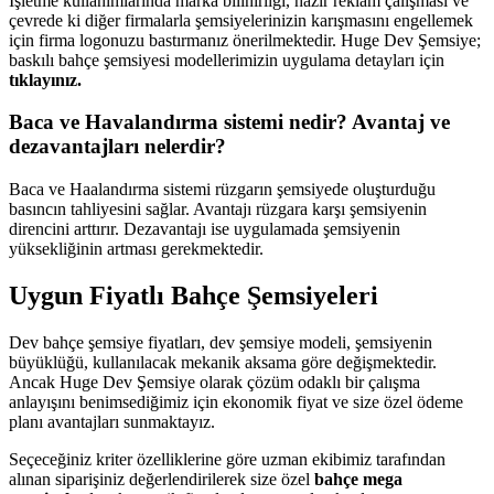
İşletme kullanımlarında marka bilinirliği, hazır reklam çalışması ve
çevrede ki diğer firmalarla şemsiyelerinizin karışmasını engellemek
için firma logonuzu bastırmanız önerilmektedir. Huge Dev Şemsiye;
baskılı bahçe şemsiyesi modellerimizin uygulama detayları için
tıklayınız.
Baca ve Havalandırma sistemi nedir? Avantaj ve
dezavantajları nelerdir?
Baca ve Haalandırma sistemi rüzgarın şemsiyede oluşturduğu
basıncın tahliyesini sağlar. Avantajı rüzgara karşı şemsiyenin
direncini arttırır. Dezavantajı ise uygulamada şemsiyenin
yüksekliğinin artması gerekmektedir.
Uygun Fiyatlı Bahçe Şemsiyeleri
Dev bahçe şemsiye fiyatları, dev şemsiye modeli, şemsiyenin
büyüklüğü, kullanılacak mekanik aksama göre değişmektedir.
Ancak Huge Dev Şemsiye olarak çözüm odaklı bir çalışma
anlayışını benimsediğimiz için ekonomik fiyat ve size özel ödeme
planı avantajları sunmaktayız.
Seçeceğiniz kriter özelliklerine göre uzman ekibimiz tarafından
alınan siparişiniz değerlendirilerek size özel
bahçe mega