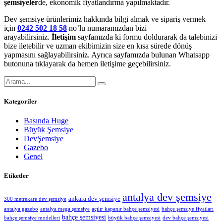
şemsiyeler
de, ekonomik fiyatlandırma yapılmaktadır.
Dev şemsiye ürünlerimiz hakkında bilgi almak ve sipariş vermek
için
0242 502 18 58
no’lu numaramızdan bizi
arayabilirsiniz.
İletişim
sayfamızda ki formu doldurarak da talebinizi
bize iletebilir ve uzman ekibimizin size en kısa sürede dönüş
yapmasını sağlayabilirsiniz. Ayrıca sayfamızda bulunan Whatsapp
butonuna tıklayarak da hemen iletişime geçebilirsiniz.
Kategoriler
Basında Huge
Büyük Şemsiye
DevŞemsiye
Gazebo
Genel
Etiketler
antalya dev şemsiye
ankara dev şemsiye
300 metrekare dev şemsiye
antalya gazebo
antalya mega şemsiye
açılır kapanır bahçe şemsiyesi
bahçe şemsiye fiyatları
bahçe şemsiyesi
bahçe şemsiye modelleri
büyük bahçe şemsiyesi
dev bahçe şemsiyesi