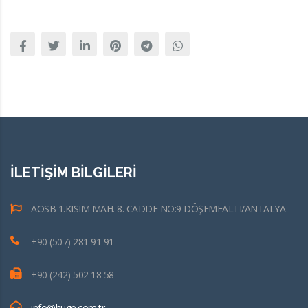
İLETİŞİM BİLGİLERİ
AOSB 1.KISIM MAH. 8. CADDE NO:9 DÖŞEMEALTI/ANTALYA
+90 (507) 281 91 91
+90 (242) 502 18 58
info@huge.com.tr