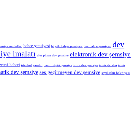
dev
bahçe şemsiyesi
emsiye modelleri
büyük bahçe şemsiyesi
dev bahçe şemsiyesi
iye imalatı
elektronik dev şemsiye
efes pilsen dev şemsiye
zetesi haberi
istanbul gazebo
izmir büyük şemsiye
izmir dev şemsiye
izmir gazebo
izmir
atik dev şemsiye
ses geçirmeyen dev şemsiye
seydişehir belediyesi