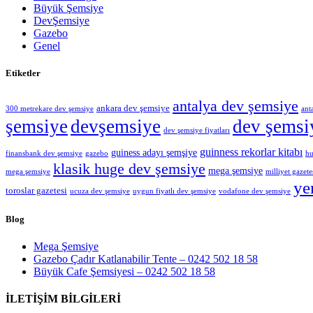
Büyük Şemsiye
DevŞemsiye
Gazebo
Genel
Etiketler
antalya dev şemsiye
ankara dev şemsiye
300 metrekare dev şemsiye
ant
şemsiye
devşemsiye
dev şemsiy
dev şemsiye fiyatları
guinness rekorlar kitabı
guiness adayı şemşiye
finansbank dev şemsiye
gazebo
hu
klasik huge dev şemsiye
mega şemsiye
mega şemsiye
milliyet gazete
ye
toroslar gazetesi
ucuza dev şemsiye
uygun fiyatlı dev şemsiye
vodafone dev şemsiye
Blog
Mega Şemsiye
Gazebo Çadır Katlanabilir Tente – 0242 502 18 58
Büyük Cafe Şemsiyesi – 0242 502 18 58
İLETİŞİM BİLGİLERİ