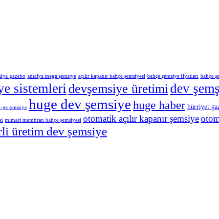
alya gazebo
antalya mega şemsiye
açılır kapanır bahçe şemsiyesi
bahçe şemsiye fiyatları
bahçe ş
e sistemleri
dev şemş
devşemsiye üretimi
huge dev şemsiye
huge haber
hürriyet ga
-ge şemsiye
otomatik açılır kapanır şemsiye
otom
si
mimari membran bahçe şemsiyesi
rli üretim dev şemsiye