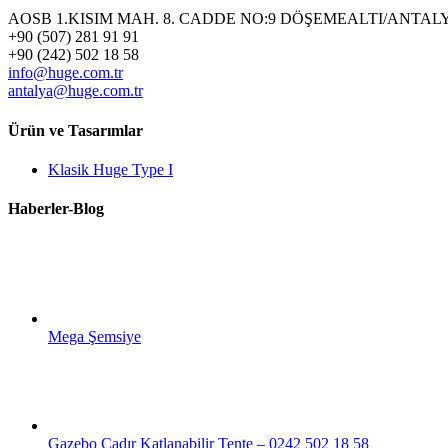
AOSB 1.KISIM MAH. 8. CADDE NO:9 DÖŞEMEALTI/ANTAL
+90 (507) 281 91 91
+90 (242) 502 18 58
info@huge.com.tr
antalya@huge.com.tr
Ürün ve Tasarımlar
Klasik Huge Type I
Haberler-Blog
Mega Şemsiye
Gazebo Çadır Katlanabilir Tente – 0242 502 18 58