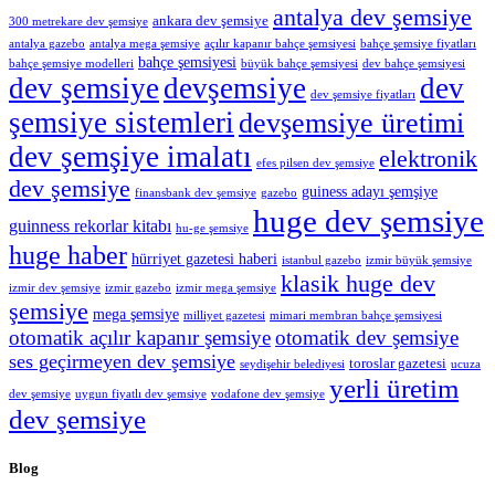
antalya dev şemsiye
ankara dev şemsiye
300 metrekare dev şemsiye
antalya gazebo
antalya mega şemsiye
açılır kapanır bahçe şemsiyesi
bahçe şemsiye fiyatları
bahçe şemsiyesi
bahçe şemsiye modelleri
büyük bahçe şemsiyesi
dev bahçe şemsiyesi
dev şemsiye
devşemsiye
dev
dev şemsiye fiyatları
şemsiye sistemleri
devşemsiye üretimi
dev şemşiye imalatı
elektronik
efes pilsen dev şemsiye
dev şemsiye
guiness adayı şemşiye
finansbank dev şemsiye
gazebo
huge dev şemsiye
guinness rekorlar kitabı
hu-ge şemsiye
huge haber
hürriyet gazetesi haberi
istanbul gazebo
izmir büyük şemsiye
klasik huge dev
izmir dev şemsiye
izmir gazebo
izmir mega şemsiye
şemsiye
mega şemsiye
milliyet gazetesi
mimari membran bahçe şemsiyesi
otomatik açılır kapanır şemsiye
otomatik dev şemsiye
ses geçirmeyen dev şemsiye
toroslar gazetesi
seydişehir belediyesi
ucuza
yerli üretim
dev şemsiye
uygun fiyatlı dev şemsiye
vodafone dev şemsiye
dev şemsiye
Blog