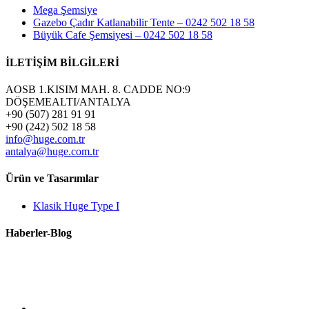
Mega Şemsiye
Gazebo Çadır Katlanabilir Tente – 0242 502 18 58
Büyük Cafe Şemsiyesi – 0242 502 18 58
İLETİŞİM BİLGİLERİ
AOSB 1.KISIM MAH. 8. CADDE NO:9
DÖŞEMEALTI/ANTALYA
+90 (507) 281 91 91
+90 (242) 502 18 58
info@huge.com.tr
antalya@huge.com.tr
Ürün ve Tasarımlar
Klasik Huge Type I
Haberler-Blog