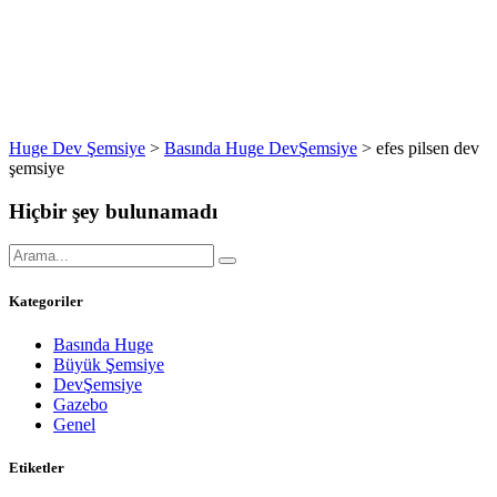
Huge Dev Şemsiye
>
Basında Huge DevŞemsiye
>
efes pilsen dev
şemsiye
Hiçbir şey bulunamadı
Kategoriler
Basında Huge
Büyük Şemsiye
DevŞemsiye
Gazebo
Genel
Etiketler