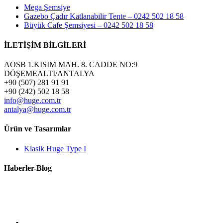
Mega Şemsiye
Gazebo Çadır Katlanabilir Tente – 0242 502 18 58
Büyük Cafe Şemsiyesi – 0242 502 18 58
İLETİŞİM BİLGİLERİ
AOSB 1.KISIM MAH. 8. CADDE NO:9
DÖŞEMEALTI/ANTALYA
+90 (507) 281 91 91
+90 (242) 502 18 58
info@huge.com.tr
antalya@huge.com.tr
Ürün ve Tasarımlar
Klasik Huge Type I
Haberler-Blog