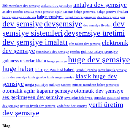
antalya dev şemsiye
ankara dev şemsiye
300 metrekare dev şemsiye
antalya gazebo
antalya mega şemsiye
açılır kapanır bahçe şemsiyesi
bahçe şemsiye fiyatları
bahçe şemsiyesi
bahçe şemsiye modelleri
büyük bahçe şemsiyesi
dev bahçe şemsiyesi
dev şemsiye
devşemsiye
dev
dev şemsiye fiyatları
şemsiye sistemleri
devşemsiye üretimi
dev şemşiye imalatı
elektronik
efes pilsen dev şemsiye
dev şemsiye
guiness adayı şemşiye
finansbank dev şemsiye
gazebo
huge dev şemsiye
guinness rekorlar kitabı
hu-ge şemsiye
huge haber
hürriyet gazetesi haberi
istanbul gazebo
izmir büyük şemsiye
klasik huge dev
izmir dev şemsiye
izmir gazebo
izmir mega şemsiye
şemsiye
mega şemsiye
milliyet gazetesi
mimari membran bahçe şemsiyesi
otomatik açılır kapanır şemsiye
otomatik dev şemsiye
ses geçirmeyen dev şemsiye
toroslar gazetesi
seydişehir belediyesi
ucuza
yerli üretim
dev şemsiye
uygun fiyatlı dev şemsiye
vodafone dev şemsiye
dev şemsiye
Blog