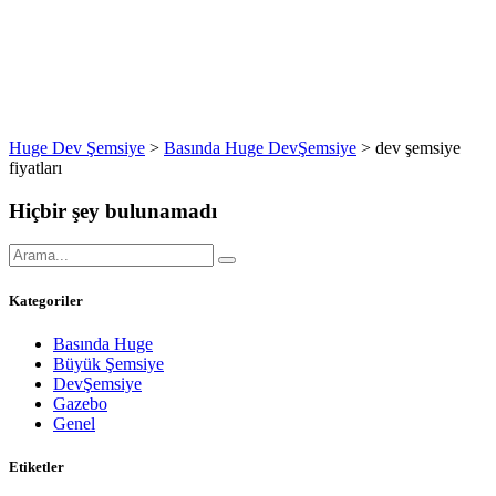
Huge Dev Şemsiye
>
Basında Huge DevŞemsiye
>
dev şemsiye
fiyatları
Hiçbir şey bulunamadı
Kategoriler
Basında Huge
Büyük Şemsiye
DevŞemsiye
Gazebo
Genel
Etiketler