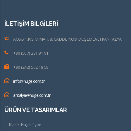
İLETİŞİM BİLGİLERİ
AOSB 1.KISIM MAH. 8. CADDE NO:9 DÖŞEMEALTI/ANTALYA
+90 (507) 281 91 91
+90 (242) 502 18 58
info@huge.com.tr
antalya@huge.com.tr
ÜRÜN VE TASARIMLAR
Klasik Huge Type I