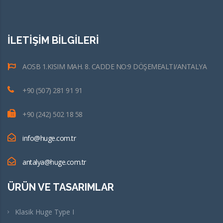
İLETİŞİM BİLGİLERİ
AOSB 1.KISIM MAH. 8. CADDE NO:9 DÖŞEMEALTI/ANTALYA
+90 (507) 281 91 91
+90 (242) 502 18 58
info@huge.com.tr
antalya@huge.com.tr
ÜRÜN VE TASARIMLAR
Klasik Huge Type I