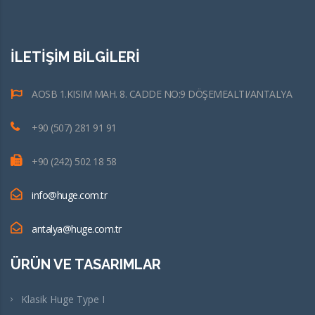
İLETİŞİM BİLGİLERİ
AOSB 1.KISIM MAH. 8. CADDE NO:9 DÖŞEMEALTI/ANTALYA
+90 (507) 281 91 91
+90 (242) 502 18 58
info@huge.com.tr
antalya@huge.com.tr
ÜRÜN VE TASARIMLAR
Klasik Huge Type I