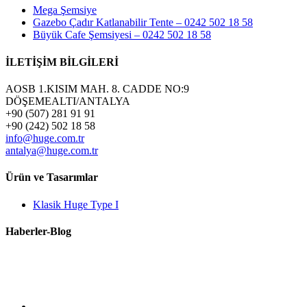
Mega Şemsiye
Gazebo Çadır Katlanabilir Tente – 0242 502 18 58
Büyük Cafe Şemsiyesi – 0242 502 18 58
İLETİŞİM BİLGİLERİ
AOSB 1.KISIM MAH. 8. CADDE NO:9
DÖŞEMEALTI/ANTALYA
+90 (507) 281 91 91
+90 (242) 502 18 58
info@huge.com.tr
antalya@huge.com.tr
Ürün ve Tasarımlar
Klasik Huge Type I
Haberler-Blog