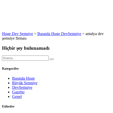
Huge Dev Şemsiye
>
Basında Huge DevŞemsiye
>
antalya dev
şemsiye firması
Hiçbir şey bulunamadı
Kategoriler
Basında Huge
Büyük Şemsiye
DevŞemsiye
Gazebo
Genel
Etiketler