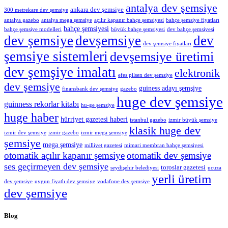
antalya dev şemsiye
ankara dev şemsiye
300 metrekare dev şemsiye
antalya gazebo
antalya mega şemsiye
açılır kapanır bahçe şemsiyesi
bahçe şemsiye fiyatları
bahçe şemsiyesi
bahçe şemsiye modelleri
büyük bahçe şemsiyesi
dev bahçe şemsiyesi
dev şemsiye
devşemsiye
dev
dev şemsiye fiyatları
şemsiye sistemleri
devşemsiye üretimi
dev şemşiye imalatı
elektronik
efes pilsen dev şemsiye
dev şemsiye
guiness adayı şemşiye
finansbank dev şemsiye
gazebo
huge dev şemsiye
guinness rekorlar kitabı
hu-ge şemsiye
huge haber
hürriyet gazetesi haberi
istanbul gazebo
izmir büyük şemsiye
klasik huge dev
izmir dev şemsiye
izmir gazebo
izmir mega şemsiye
şemsiye
mega şemsiye
milliyet gazetesi
mimari membran bahçe şemsiyesi
otomatik açılır kapanır şemsiye
otomatik dev şemsiye
ses geçirmeyen dev şemsiye
toroslar gazetesi
seydişehir belediyesi
ucuza
yerli üretim
dev şemsiye
uygun fiyatlı dev şemsiye
vodafone dev şemsiye
dev şemsiye
Blog