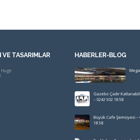
 VE TASARIMLAR
HABERLER-BLOG
k Huge
Mega
I
Gazebo Çadır Katlanabil
– 0242 502 18 58
Büyük Cafe Şemsiyesi – 
18 58