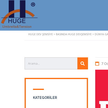
HUGE DEV ŞEMSIYE
>
BASINDA HUGE DEVŞEMSIYE
>
DÜNYA GAZ
7 O
KATEGORILER