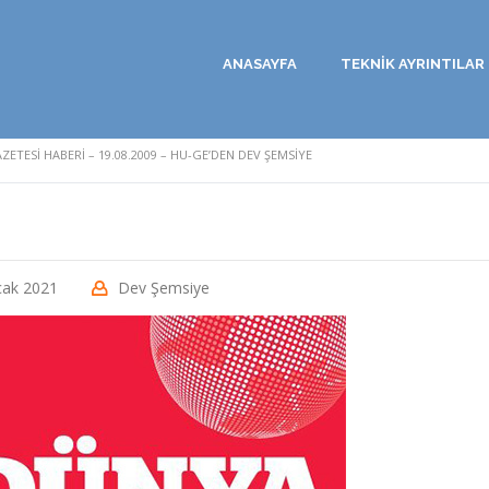
ANASAYFA
TEKNİK AYRINTILAR
ETESI HABERI – 19.08.2009 – HU-GE’DEN DEV ŞEMSIYE
cak 2021
Dev Şemsiye