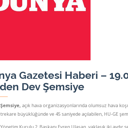
nya Gazetesi Haberi – 19.
’den Dev Şemsiye
 Şemsiye,
açık hava organizasyonlarında olumsuz hava koşu
rekare büyüklüğünde ve 45 saniyede açılabilen, HU-GE şemsiy
önetim Kurulu 2. Başkanı Evren Ulaşan, yaklaşık iki aydır se