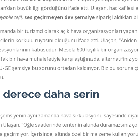
an’dan büyük ilgi gördüğünü ifade etti. Ulaşan, hac kafilesi a
yabileceği,
ses geçirmeyen dev şemsiye
siparişi aldıkları bi
amanda bir turizmci olarak açık hava organizasyonları yapan
cilerin korkulu rüyasını olduğunu ifade etti. Ulaşan, “Anide
zasyonlarının kabusudur. Mesela 600 kişilik bir organizasy
fak bir hava muhalefetiyle karşılaştığınızda, alternatifiniz y
U-GE şemsiye bu sorunu ortadan kaldırıyor. Biz bu soruna ç
u.
7 derece daha serin
şemsiyenin aynı zamanda hava sirkülasyonu sayesinde dışarı
n Ulaşan, “Öğle saatlerinde tentenin altında duramazsınız ço
lta geçirmiyor. İçerisinde, altında özel bir malzeme kullanıyo