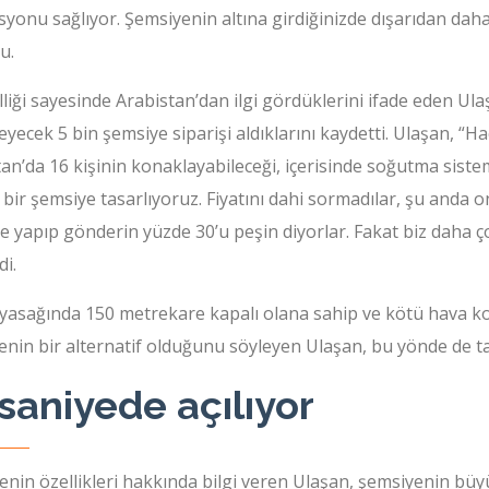
syonu sağlıyor. Şemsiyenin altına girdiğinizde dışarıdan da
u.
liği sayesinde Arabistan’dan ilgi gördüklerini ifade eden Ula
yecek 5 bin şemsiye siparişi aldıklarını kaydetti. Ulaşan, “Hac
an’da 16 kişinin konaklayabileceği, içerisinde soğutma sist
 bir şemsiye tasarlıyoruz. Fiyatını dahi sormadılar, şu anda 
e yapıp gönderin yüzde 30’u peşin diyorlar. Fakat biz daha ç
di.
yasağında 150 metrekare kapalı olana sahip ve kötü hava ko
nin bir alternatif olduğunu söyleyen Ulaşan, bu yönde de tale
saniyede açılıyor
enin özellikleri hakkında bilgi veren Ulaşan, şemsiyenin bü