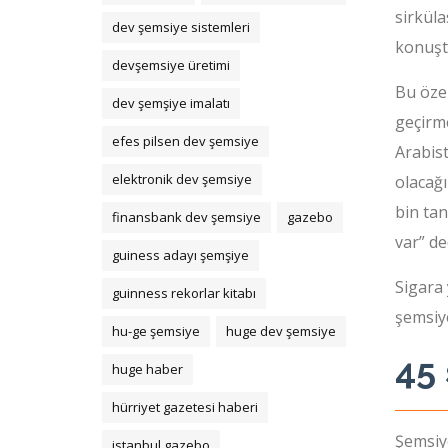
sirküla
dev şemsiye sistemleri
konuşt
devşemsiye üretimi
Bu özel
dev şemşiye imalatı
geçirme
efes pilsen dev şemsiye
Arabist
elektronik dev şemsiye
olacağı
bin tan
finansbank dev şemsiye
gazebo
var” de
guiness adayı şemşiye
Sigara 
guinness rekorlar kitabı
şemsiye
hu-ge şemsiye
huge dev şemsiye
45 
huge haber
hürriyet gazetesi haberi
Şemsiy
istanbul gazebo