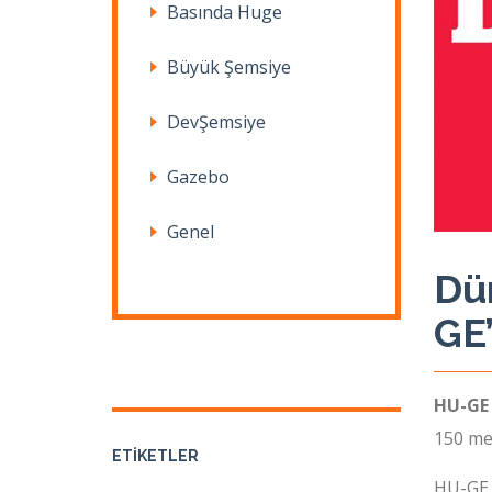
Basında Huge
Büyük Şemsiye
DevŞemsiye
Gazebo
Genel
Dü
GE
HU-GE
150 met
ETIKETLER
HU-GE Y