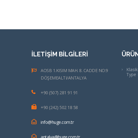
İLETİŞİM BİLGİLERİ
ÜRÜN
Klasi
AOSB 1.KISIM MAH. 8. CADDE NO:9
Type 
DÖŞEMEALTI/ANTALYA
+90 (507) 281 91 91
+90 (242) 502 18 58
info@huge.com.tr
antalya@huge.com.tr