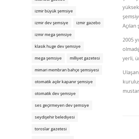
yüksek
izmir büyük şemsiye
şemsiye
izmir dev şemsiye
izmir gazebo
Açılan 
izmir mega şemsiye
2005 yı
klasik huge dev şemsiye
olmadığ
yerli, 
mega şemsiye
milliyet gazetesi
mimari membran bahçe şemsiyesi
Ulaşan,
kuruluş
otomatik açılır kapanır şemsiye
mustari
otomatik dev şemsiye
ses geçirmeyen dev şemsiye
seydişehir belediyesi
toroslar gazetesi