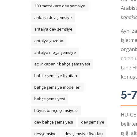
300 metrekare dev şemsiye
Arabist
konakla
ankara dev şemsiye
antalya dev şemsiye
Aynı z
işletme
antalya gazebo
organi
antalya mega şemsiye
da en u
açılır kapanır bahçe şemsiyesi
tane H
bahçe şemsiye fiyatları
konuşt
bahçe şemsiye modelleri
5-
bahçe şemsiyesi
büyük bahçe şemsiyesi
HU-GE 
dev bahçe şemsiyesi
dev şemsiye
belirte
ışığı a
devşemsiye
dev şemsiye fiyatları