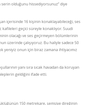
ha serin olduğunu hissediyorsunuz” diye
şan içerisinde 16 kişinin konaklayabileceği, ses
 kafileleri geçici süreyle konaklıyor. Suudi
eminin olacağı ve ses geçirmeyen bölümlerinin
onun üzerinde çalışıyoruz. Bu haliyle sadece 50
ok yeniyiz onun için biraz zamana ihtiyacımız
şullarının yanı sıra sıcak havadan da koruyan
plerin geldiğini ifade etti.
yüklüğünün 150 metrekare, şemsiye direğinin