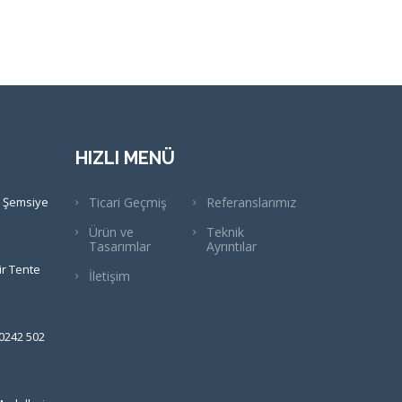
HIZLI MENÜ
 Şemsiye
Ticari Geçmiş
Referanslarımız
Ürün ve
Teknik
Tasarımlar
Ayrıntılar
ir Tente
İletişim
0242 502