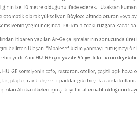
liğinin ise 10 metre olduğunu ifade ederek, “Uzaktan kuman
 otomatik olarak yükseliyor. Böylece altında oturan veya ay
şemsiyenin yağmur dışında 100 km hızdaki rüzgara kadar da 
lından itibaren yapılan Ar-Ge çalışmalarının sonucunda üret
ını belirten Ulaşan, “Maalesef bizim yanmayı, tutuşmayı önl
üretim yerli. Yani
HU-GE için yüzde 95 yerli bir ürün diyebilir
 HU-GE şemsiyenin cafe, restoran, oteller, çeşitli açık hava 
lar, plajlar, çay bahçeleri, parklar gibi birçok alanda kullan
p olan Afrika ülkeleri için çok iyi bir alternatif olduğunu kayd