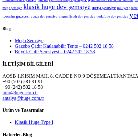
klasik huge dev şemsiye
mega şemsiye
mega şemsiye
milliyet gazete
ye
toroslar gazetesi
ucuza dev şemsiye
uygun fiyatlı dev şemsiye
vodafone dev şemsiye
Blog
Mega Şemsiye
Gazebo Çadır Katlanabilir Tente – 0242 502 18 58
Büyük Cafe Şemsiyesi – 0242 502 18 58
İLETİŞİM BİLGİLERİ
AOSB 1.KISIM MAH. 8. CADDE NO:9 DÖŞEMEALTI/ANTAL
+90 (507) 281 91 91
+90 (242) 502 18 58
info@huge.com.tr
antalya@huge.com.tr
Ürün ve Tasarımlar
Klasik Huge Type I
Haberler-Blog