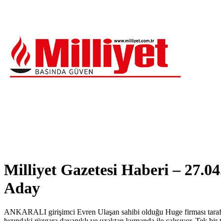
Milliyet Gazetesi Haberi – 27.
Aday
ANKARALI girişimci Evren Ulaşan sahibi olduğu Huge firması tarafınd
hızındaki rüzgara dayanıklı ve uzaktan kumanda ile çalışıyor. Tek bir 