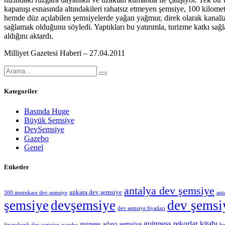
kapanışı esnasında altındakileri rahatsız etmeyen şemsiye, 100 kilome
hemde düz açılabilen şemsiyelerde yağan yağmur, direk olarak kanali
sağlamak olduğunu söyledi. Yaptıkları bu yatırımla, turizme katkı sağl
aldığını aktardı.
Milliyet Gazetesi Haberi – 27.04.2011
Kategoriler
Basında Huge
Büyük Şemsiye
DevŞemsiye
Gazebo
Genel
Etiketler
antalya dev şemsiye
ankara dev şemsiye
300 metrekare dev şemsiye
ant
şemsiye
devşemsiye
dev şemsiy
dev şemsiye fiyatları
guinness rekorlar kitabı
guiness adayı şemşiye
finansbank dev şemsiye
gazebo
hu