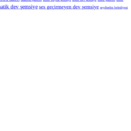
atik dev şemsiye
ses geçirmeyen dev şemsiye
seydişehir belediyesi