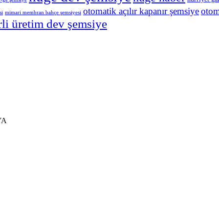
otomatik açılır kapanır şemsiye
otom
si
mimari membran bahçe şemsiyesi
rli üretim dev şemsiye
YA