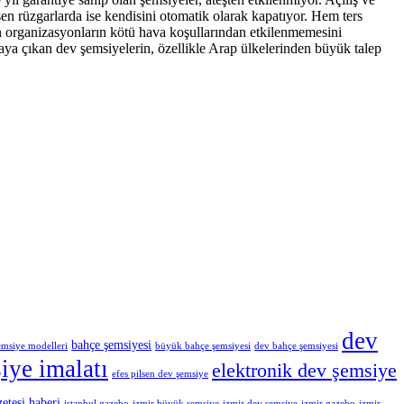
en rüzgarlarda ise kendisini otomatik olarak kapatıyor. Hem ters
n organizasyonların kötü hava koşullarından etkilenmemesini
taya çıkan dev şemsiyelerin, özellikle Arap ülkelerinden büyük talep
dev
bahçe şemsiyesi
emsiye modelleri
büyük bahçe şemsiyesi
dev bahçe şemsiyesi
iye imalatı
elektronik dev şemsiye
efes pilsen dev şemsiye
zetesi haberi
istanbul gazebo
izmir büyük şemsiye
izmir dev şemsiye
izmir gazebo
izmir