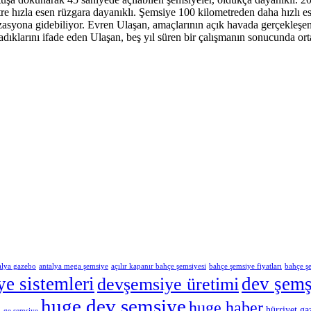
tre hızla esen rüzgara dayanıklı. Şemsiye 100 kilometreden daha hızlı es
zasyona gidebiliyor. Evren Ulaşan, amaçlarının açık havada gerçekleşe
adıklarını ifade eden Ulaşan, beş yıl süren bir çalışmanın sonucunda or
alya gazebo
antalya mega şemsiye
açılır kapanır bahçe şemsiyesi
bahçe şemsiye fiyatları
bahçe ş
e sistemleri
dev şemş
devşemsiye üretimi
huge dev şemsiye
huge haber
hürriyet ga
-ge şemsiye