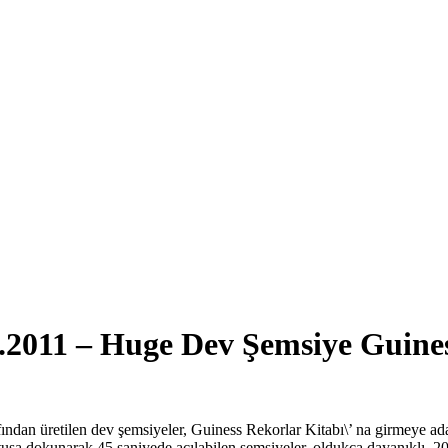
04.2011 – Huge Dev Şemsiye Guin
an üretilen dev şemsiyeler, Guiness Rekorlar Kitabı\’ na girmeye aday
tuşa dokunarak 45 saniyede açılabilen şemsiyeler, oldukça dayanıklı. 20 y