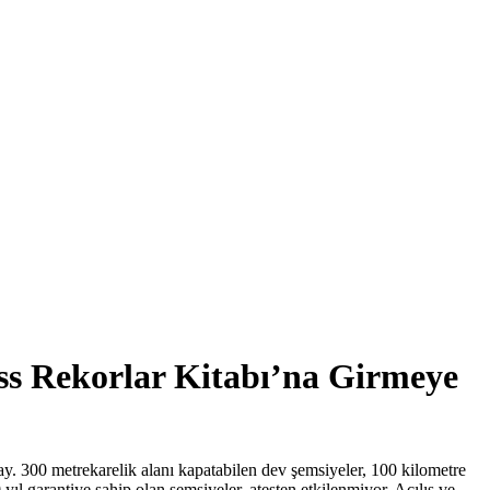
ess Rekorlar Kitabı’na Girmeye
. 300 metrekarelik alanı kapatabilen dev şemsiyeler, 100 kilometre
ıl garantiye sahip olan şemsiyeler, ateşten etkilenmiyor. Açılış ve